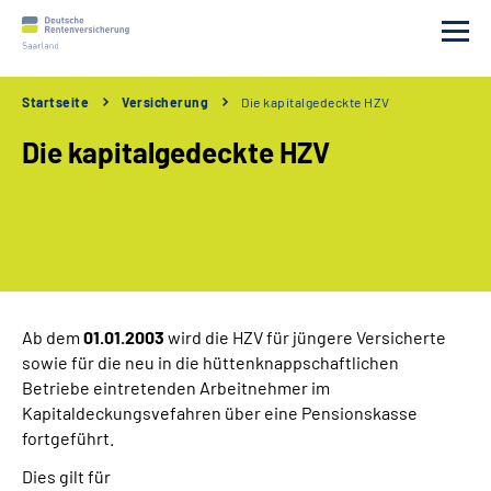
Startseite
Versicherung
Die kapitalgedeckte HZV
Beratung
Die kapitalgedeckte HZV
Versicherung
Leistungen
Gesetz
Ab dem
01.01.2003
wird die HZV für jüngere Versicherte
sowie für die neu in die hüttenknappschaftlichen
Anträge
Betriebe eintretenden Arbeitnehmer im
Kapitaldeckungsvefahren über eine Pensionskasse
Online Service
fortgeführt.
Dies gilt für
Leichte Sprache