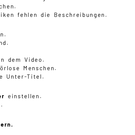
chen.
iken fehlen die Beschreibungen.
n.
nd.
in dem Video.
hörlose Menschen.
 Unter-Titel.
er
einstellen.
.
ern.