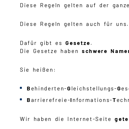
Diese Regeln gelten auf der ganz
Diese Regeln gelten auch für uns.
Dafür gibt es
Gesetze
.
Die Gesetze haben
schwere Name
Sie heißen:
B
ehinderten-
G
leichstellungs-
G
es
B
arrierefreie-
I
nformations-
T
ech
Wir haben die Internet-Seite
gete