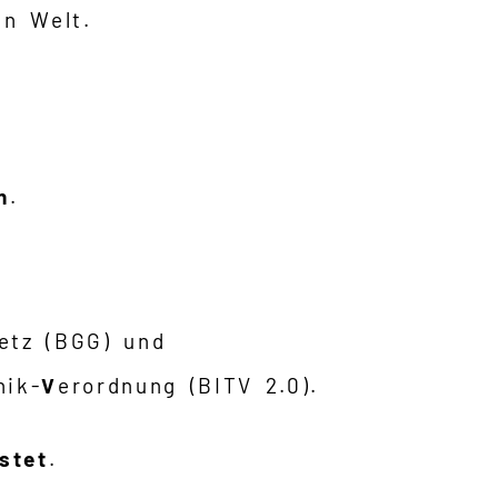
en Welt.
n
.
etz (BGG) und
nik-
V
erordnung (BITV 2.0).
stet
.