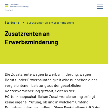
Startseite
Zusatzrenten an Erwerbsminderung
Beratung
Zusatzrenten an
Versicherung
Erwerbsminderung
Leistungen
Gesetz
Die Zusatzrente wegen Erwerbsminderung, wegen
Berufs- oder Erwerbsunfähigkeit wird nur neben einer
Anträge
vergleichbaren Leistung aus der gesetzlichen
Rentenversicherung gezahlt. Seitens der
Online Service
Hüttenknappschaftlichen Zusatzversicherung erfolgt
keine eigene Prüfung, ob und in welchem Umfang
Leichte Sprache
Erwerbsminderung vorliegt. Diese Feststellung trifft der