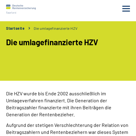
Startseite
Die umlagefinanzierte HZV
Beratung
Die umlagefinanzierte HZV
Versicherung
Leistungen
Gesetz
Die HZV wurde bis Ende 2002 ausschließlich im
Umlageverfahren finanziert. Die Generation der
Anträge
Beitragszahler finanzierte mit ihren Beiträgen die
Generation der Rentenbezieher.
Online Service
Aufgrund der stetigen Verschlechterung der Relation von
Beitragszahlern und Rentenbeziehern war dieses System
Leichte Sprache